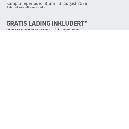
Kampanjeperiode: 18.juni - 31.august 2026
Avbildet modell kan avvike.
GRATIS LADING INKLUDERT*
VOYAH COURAGE CORE nå kr 299 990
• Inkluderer ett månedlig beløp som tilsvarer 225 kWh**
strøm per måned i 12 måneder fra aktivering.
• Aktivering må skje senest 31.12.2026.
• Du sparer 16 983 NOK. Sammenlignet med normalprisen
på 6,29 NOK/kWh (juni 2026).
• Tilsvarende årlig kjøring i henhold til WLTP kombinert
kjøring,
14 286 km (VOYAH COURAGE 2WD).
Vi tar forbehold om skrivefeil og endringer.
Få tilbud
Bestill prøvekjøring