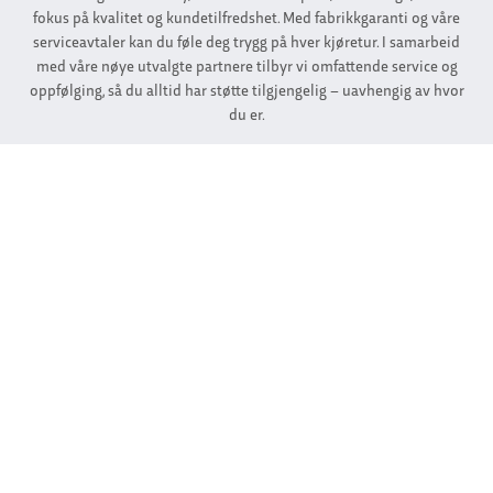
fokus på kvalitet og kundetilfredshet. Med fabrikkgaranti og våre
serviceavtaler kan du føle deg trygg på hver kjøretur. I samarbeid
med våre nøye utvalgte partnere tilbyr vi omfattende service og
oppfølging, så du alltid har støtte tilgjengelig – uavhengig av hvor
du er.
Finn ditt nærmeste verksted