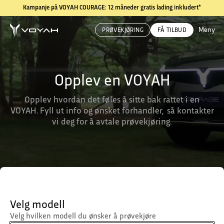
Kampanje på VOYAH COURAGE: 12 måneder gratis lading inkludert*
Meny
PRØVEKJØRING
FÅ TILBUD
Opplev en VOYAH
Opplev hvordan det føles å sitte bak rattet i en
VOYAH. Fyll ut info og ønsket forhandler, så kontakter
vi deg for å avtale prøvekjøring.
Velg modell
Velg hvilken modell du ønsker å prøvekjøre