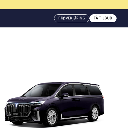
PRØVEKJØRING
FÅ TILBUD